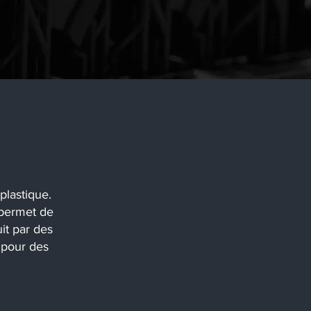
plastique.
 permet de
it par des
t pour des