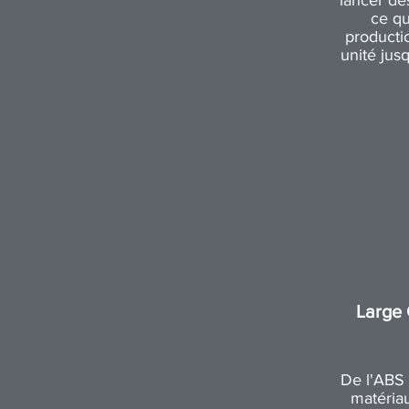
lancer de
ce qu
productio
unité jus
Large 
De l'ABS 
matéria