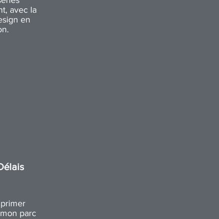
séries
t, avec la
design en
on.
Délais
mprimer
, mon parc