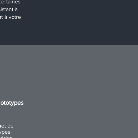
certaines
istant à
t à votre
rototypes
met de
types