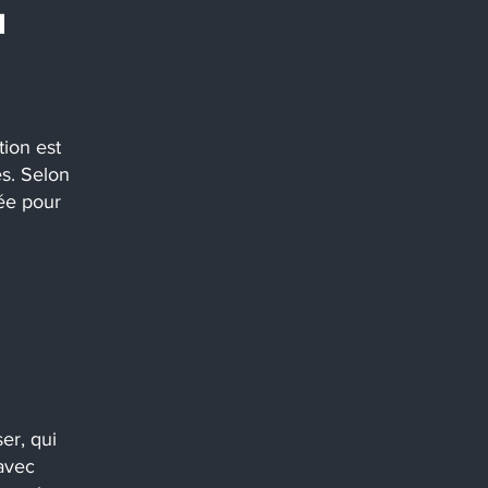
1
tion est
és. Selon
tée pour
er, qui
avec