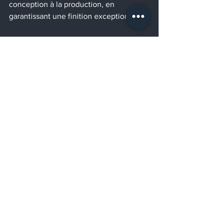
conception à la production, en 
garantissant une finition exceptionnelle.
Intégrer le prototypage rapide et sur 
mesure dans votre stratégie, c’est faire 
le choix de l’excellence et de 
l’efficacité, tout en valorisant le savoir-
faire local.
En adoptant le prototypage rapide et 
sur mesure, vous optimisez non 
seulement vos designs, mais vous 
donnez également à vos projets les 
meilleures chances de succès. Cette 
méthode, alliant technologie avancée 
et personnalisation, est un véritable 
levier pour innover, réduire les coûts et 
accélérer la mise sur le marché. 